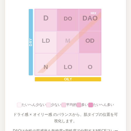
MIX
D
DAO
DO
LD
M
OD
DRY
N
LO
O
OILY
たいへん少ない
少ない
平均的
多い
たいへん多い
ドライ感 × オイリー感 のバランスから、肌タイプの位置を可
視化します。
DAOは女性の肌感覚を乾燥度×脂性度で分類するMECEフレー