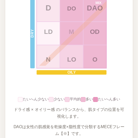
MIX
D
DAO
DO
LD
M
OD
DRY
N
LO
O
OILY
たいへん少ない
少ない
平均的
多い
たいへん多い
ドライ感 × オイリー感 のバランスから、肌タイプの位置を可
視化します。
DAOは女性の肌感覚を乾燥度×脂性度で分類するMECEフレー
ム【※】です。