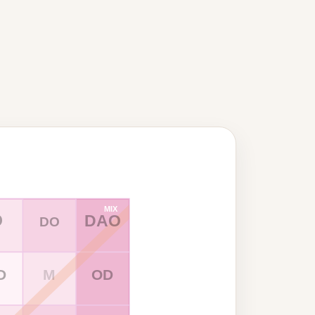
MIX
D
DAO
DO
D
M
OD