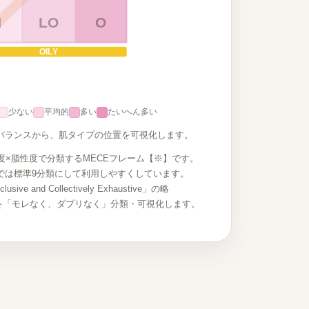
N
LO
O
OILY
少ない
平均的
多い
たいへん多い
 のバランスから、肌タイプの位置を可視化します。
度×脂性度で分類するMECEフレーム【※】です。
では標準9分類にして利用しやすくしています。
usive and Collectively Exhaustive」の略
を「モレなく、ダブリなく」分類・可視化します。