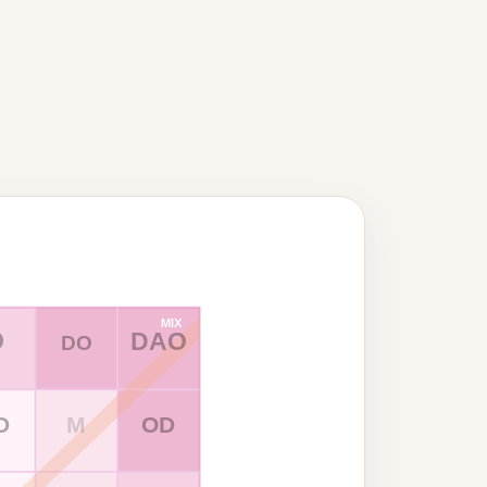
MIX
D
DAO
DO
D
M
OD