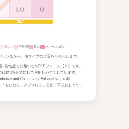
N
LO
O
OILY
少ない
平均的
多い
たいへん多い
 のバランスから、肌タイプの位置を可視化します。
度×脂性度で分類するMECEフレーム【※】です。
では標準9分類にして利用しやすくしています。
usive and Collectively Exhaustive」の略
を「モレなく、ダブリなく」分類・可視化します。