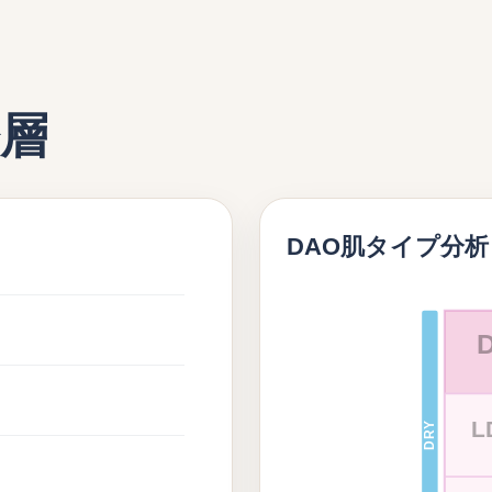
齢層
DAO肌タイプ分析
L
DRY