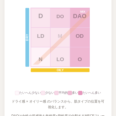
MIX
D
DAO
DO
LD
M
OD
DRY
N
LO
O
OILY
たいへん少ない
少ない
平均的
多い
たいへん多い
ドライ感 × オイリー感 のバランスから、肌タイプの位置を可
視化します。
DAOは女性の肌感覚を乾燥度×脂性度で分類するMECEフレー