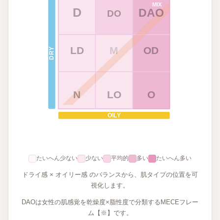
MIX
D
DAO
DO
LD
M
OD
DRY
N
LO
O
OILY
たいへん少ない
少ない
平均的
多い
たいへん多い
ドライ感 × オイリー感 のバランスから、肌タイプの位置を可
視化します。
DAOは女性の肌感覚を乾燥度×脂性度で分類するMECEフレー
ム【※】です。