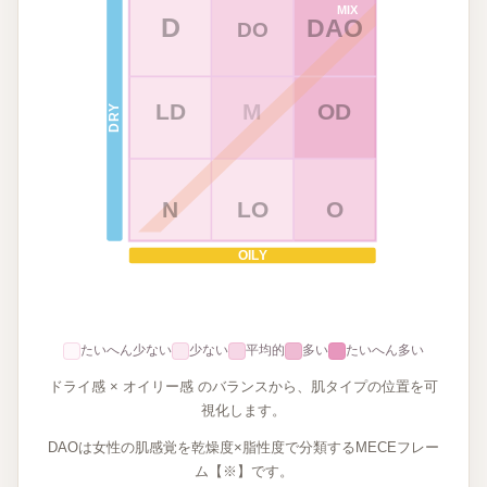
MIX
D
DAO
DO
LD
M
OD
DRY
N
LO
O
OILY
たいへん少ない
少ない
平均的
多い
たいへん多い
ドライ感 × オイリー感 のバランスから、肌タイプの位置を可
視化します。
DAOは女性の肌感覚を乾燥度×脂性度で分類するMECEフレー
ム【※】です。